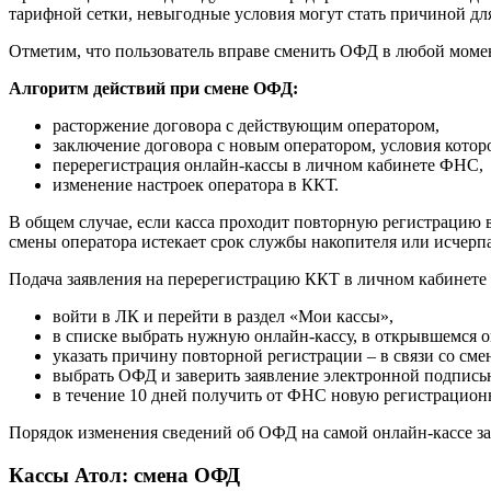
тарифной сетки, невыгодные условия могут стать причиной дл
Отметим, что пользователь вправе сменить ОФД в любой момен
Алгоритм действий при смене ОФД:
расторжение договора с действующим оператором,
заключение договора с новым оператором, условия котор
перерегистрация онлайн-кассы в личном кабинете ФНС,
изменение настроек оператора в ККТ.
В общем случае, если касса проходит повторную регистрацию
смены оператора истекает срок службы накопителя или исчерп
Подача заявления на перерегистрацию ККТ в личном кабинете
войти в ЛК и перейти в раздел «Мои кассы»,
в списке выбрать нужную онлайн-кассу, в открывшемся о
указать причину повторной регистрации – в связи со см
выбрать ОФД и заверить заявление электронной подпись
в течение 10 дней получить от ФНС новую регистрацион
Порядок изменения сведений об ОФД на самой онлайн-кассе зав
Кассы Атол: смена ОФД